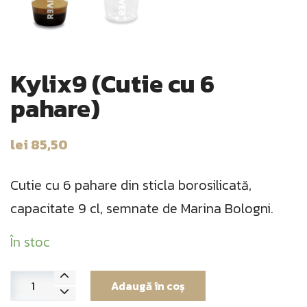
Kylix9 (Cutie cu 6
pahare)
lei
85,50
Cutie cu 6 pahare din sticla borosilicată,
capacitate 9 cl, semnate de Marina Bologni.
În stoc
Cantitate
Adaugă în coș
Kylix9