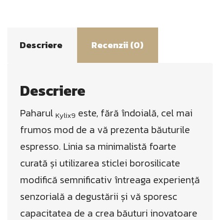
(Cutie
cu
Descriere
Recenzii (0)
6
pahare)
Descriere
Paharul
este, fără îndoială, cel mai
Kylix9
frumos mod de a vă prezenta băuturile
espresso. Linia sa minimalistă foarte
curată și utilizarea sticlei borosilicate
modifică semnificativ întreaga experiență
senzorială a degustării și vă sporesc
capacitatea de a crea băuturi inovatoare