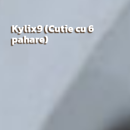
Kylix9 (Cutie cu 6
pahare)