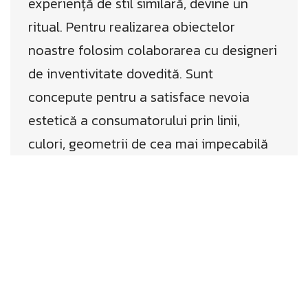
experiență de stil similară, devine un
ritual. Pentru realizarea obiectelor
noastre folosim colaborarea cu designeri
de inventivitate dovedită. Sunt
concepute pentru a satisface nevoia
estetică a consumatorului prin linii,
culori, geometrii de cea mai impecabilă
claritate stilistică.
Acesta este motivul pentru care am
întreprins o serie de colaborări cu
designeri consacrați.
În 2007, am inițiat un atelier numit
Riverberazioni, la care au participat