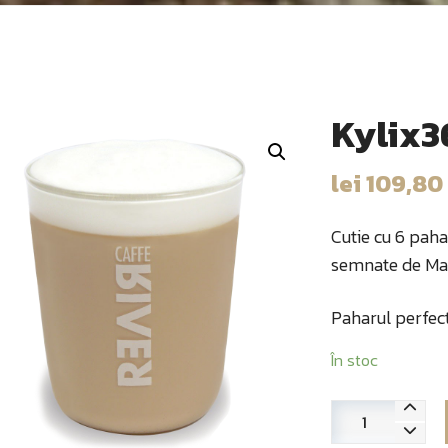
Kylix3
lei
109,80
Cutie cu 6 pahar
semnate de Mar
Paharul perfect
În stoc
Cantitate
Kylix36