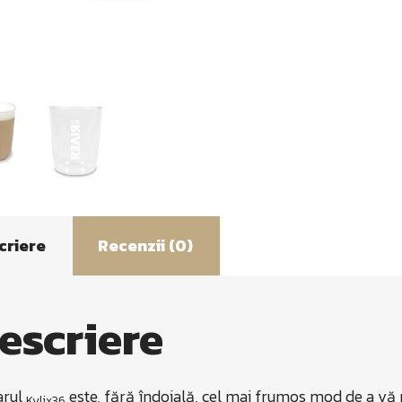
(Cutie
cu
6
pahare)
criere
Recenzii (0)
escriere
arul
este, fără îndoială, cel mai frumos mod de a vă 
Kylix36