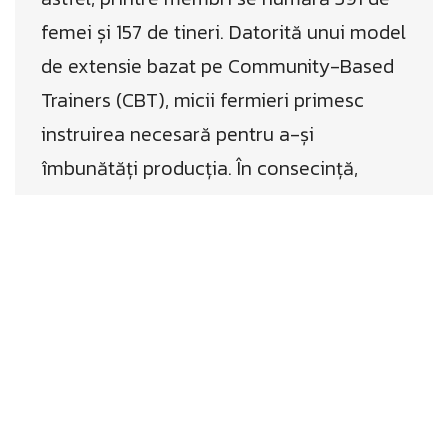
femei și 157 de tineri. Datorită unui model
de extensie bazat pe Community-Based
Trainers (CBT), micii fermieri primesc
instruirea necesară pentru a-și
îmbunătăți producția. În consecință,
educația și inovația devin pilonii care
asigură sustenabilitatea pe termen lung a
cooperativei.
Angaja
ment față de mediu și
certificări verificate