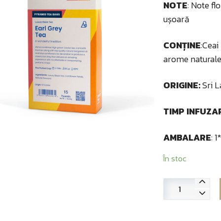
NOTE
: Note f
ușoară
CONȚINE
:Ceai
arome natural
ORIGINE:
Sri L
TIMP INFUZA
AMBALARE
: 
În stoc
Cantitate
Ceai
Earl