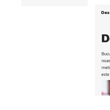
Des
D
Bucu
noas
meti
este