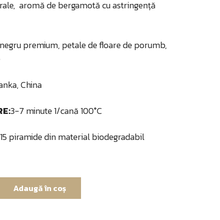
lorale, aromă de bergamotă cu astringență
 negru premium, petale de floare de porumb,
e
anka, China
RE:
3-7 minute 1/cană 100°C
1*15 piramide din material biodegradabil
Adaugă în coș