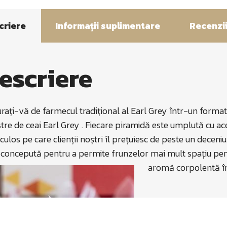
Grey
Pyr
criere
Informații suplimentare
Recenzii
escriere
rați-vă de farmecul tradițional al Earl Grey într-un forma
tre de ceai Earl Grey . Fiecare piramidă este umplută cu ac
culos pe care clienții noștri îl prețuiesc de peste un deceni
 concepută pentru a permite frunzelor mai mult spațiu pentr
aromă corpolentă în