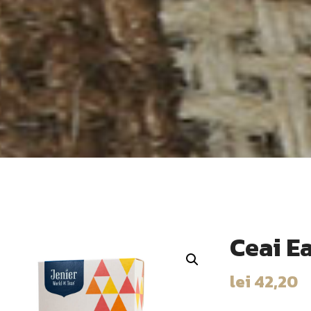
Ceai Ea
lei
42,20