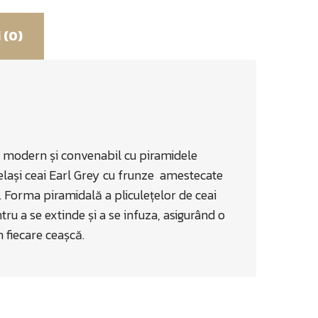
 (0)
t modern și convenabil cu piramidele
elași ceai Earl Grey cu frunze amestecate
u. Forma piramidală a pliculețelor de ceai
u a se extinde și a se infuza, asigurând o
 fiecare ceașcă.