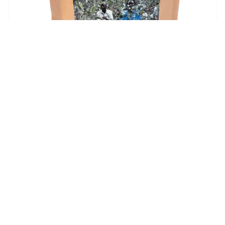
Ruwenzori (Uganda)
lei
56,00
–
lei
89,60
Selectează opțiunile