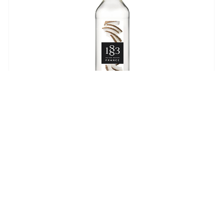
1883 Noix De Coco
lei
38,65
–
lei
74,25