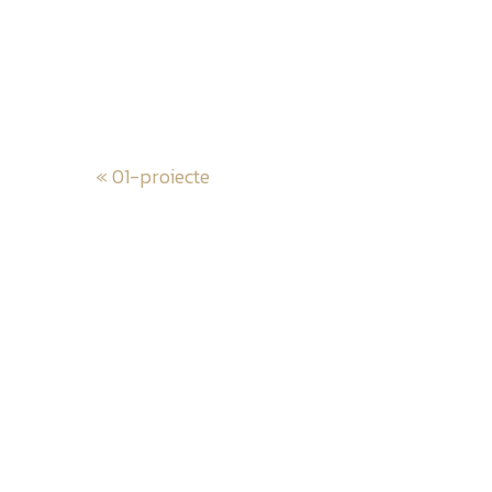
Post
«
01-proiecte
navigatio