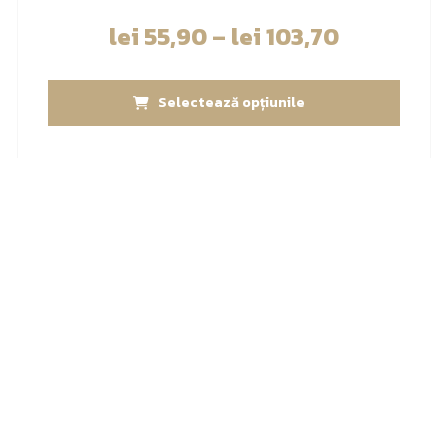
lei
55,90
–
lei
103,70
Selectează opțiunile
Categorie
Exclusiv HoReCa
Cafea