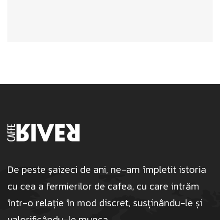
x
e
s
*
De peste șaizeci de ani, ne-am împletit istoria
cu cea a fermierilor de cafea, cu care intrăm
într-o relație în mod discret, susținându-le și
valorificându-le munca.