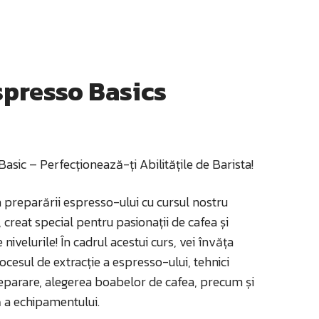
spresso Basics
asic – Perfecționează-ți Abilitățile de Barista!
preparării espresso-ului cu cursul nostru
 creat special pentru pasionații de cafea și
 nivelurile! În cadrul acestui curs, vei învăța
ocesul de extracție a espresso-ului, tehnici
eparare, alegerea boabelor de cafea, precum și
 a echipamentului.