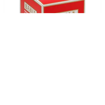
Ciocolată caldă clasică
Bahia
RECOMANDARE PREPARARE:Conținutul
plicului se pune în 120-130ml de lapte și
se încălzește. Pentru o densitate mai
mare se încălzește mai ...