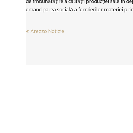
de îmbunătățire a calității producției sale în 
emanciparea socială a fermierilor materiei prime
Post
«
Arezzo Notizie
navigatio