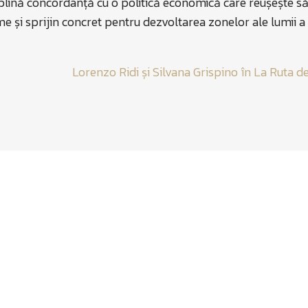
deplină concordanță cu o politică economică care reușește s
 și sprijin concret pentru dezvoltarea zonelor ale lumii a t
Lorenzo Ridi și Silvana Grispino în La Ruta d
n