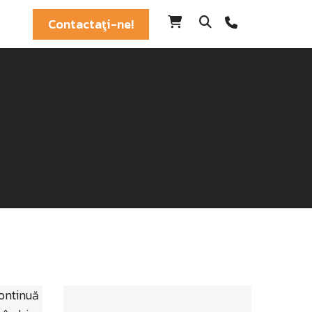
Contactaţi-ne!
continuă