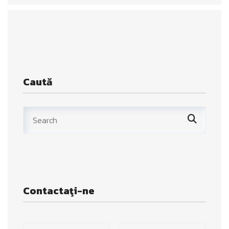
Caută
Contactaţi-ne
*
N
*