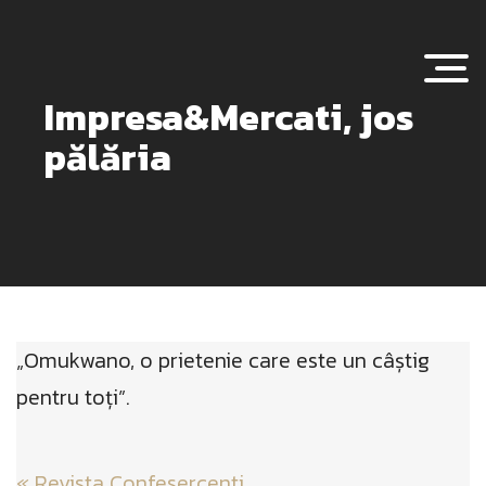
Togg
Impresa&Mercati, jos
pălăria
„Omukwano, o prietenie care este un câștig
pentru toți”.
Post
«
Revista Confesercenti