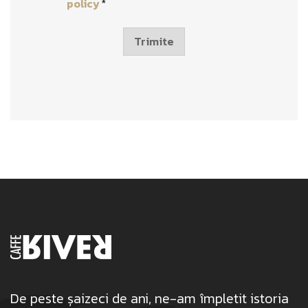
policy
*
e
c
k
Trimite
b
o
x
e
s
*
De peste șaizeci de ani, ne-am împletit istoria