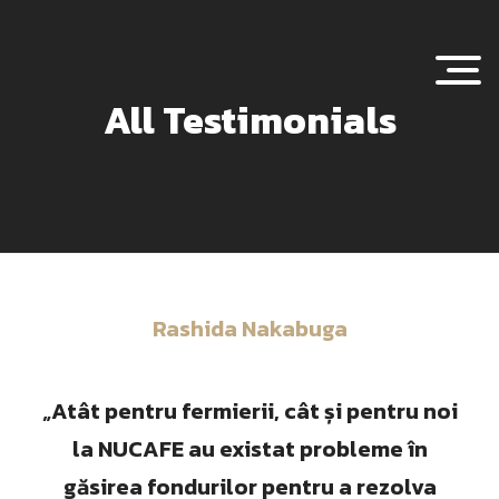
Togg
All Testimonials
Rashida Nakabuga
„Atât pentru fermierii, cât și pentru noi
la NUCAFE au existat probleme în
găsirea fondurilor pentru a rezolva